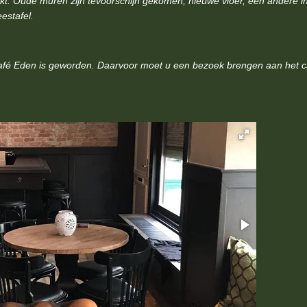
rkt. Oude muren zijn tevoorschijn gekomen, nieuwe vloer, een andere in
estafel.
café Eden is geworden. Daarvoor moet u een bezoek brengen aan het c